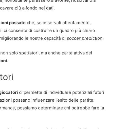
, nonostante partissero sfavorite, riuscivano a
cavare più a fondo nei dati.
zioni passate
che, se osservati attentamente,
si ci consente di costruire un quadro più chiaro
 migliorando le nostre capacità di
soccer prediction
.
non solo spettatori, ma anche parte attiva del
ioni
.
tori
 giocatori
ci permette di individuare potenziali futuri
zioni possano influenzare l’esito delle partite.
rmance, possiamo determinare chi potrebbe fare la